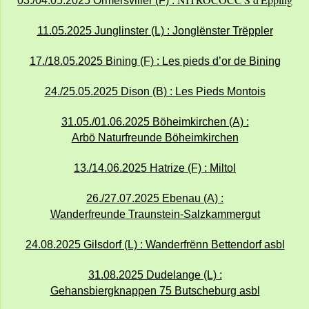
03./04.05.2025 Ormersviller (F) :
11.05.2025 Junglinster (L) : Jonglënster Trëppler
17./18.05.2025 Bining (F) : Les pieds d’or de Bining
24./25.05.2025 Dison (B) : Les Pieds Montois
31.05./01.06.2025 Böheimkirchen (A) :
Arbö Naturfreunde Böheimkirchen
13./14.06.2025 Hatrize (F) : Miltol
26./27.07.2025 Ebenau (A) :
Wanderfreunde Traunstein-Salzkammergut
24.08.2025 Gilsdorf (L) : Wanderfrënn Bettendorf asbl
31.08.2025 Dudelange (L) :
Gehansbiergknappen 75 Butscheburg asbl