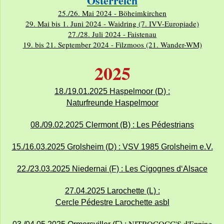
Österreich
25./26. Mai 2024 - Böheimkirchen
29. Mai bis 1. Juni 2024 - Waidring (7. IVV-Europiade)
27./28. Juli 2024 - Faistenau
19. bis 21. September 2024 - Filzmoos (21. Wander-WM)
2025
18./19.01.2025 Haspelmoor (D) :
Naturfreunde Haspelmoor
08./09.02.2025 Clermont (B) : Les Pédestrians
15./16.03.2025 Grolsheim (D) : VSV 1985 Grolsheim e.V.
22./23.03.2025 Niedernai (F) : Les Cigognes d‘Alsace
27.04.2025 Larochette (L) :
Cercle Pédestre Larochette asb
l
NITROCOCC'S d'Epping