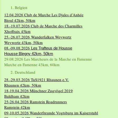
Belgien
12.04.2026 Club de Marche Les Djales d’Anhée
Bioul 42km, 50km
18.-19.07.2026 Club de Marche des Charmilles
Xhoffraix 45km
25.-26.07.2026 Wanderfalken Weywertz
Weywertz 43km, 50km
08.-09.08.2026
Les Trafteus de Houss
e
Housse Blegny 42km, 50km
29.08.2026 Les Marcheurs de la Marche en Famenne
Marche en Famenne 43km, 60km
Deutschland
28.-29.03.2026 TuS1921 Rhaunen e.V.
Rhaunen 42km, 50km
18-19.04.2026 Münchner Zugvögel 2019
Baldham 42km
25-26.04.2026 Ramstein Roadrunners
Ramstein 42km
09-10.05.2026 Wanderfreunde Vogtsburg im Kaiserstuhl