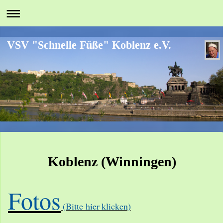
VSV "Schnelle Füße" Koblenz e.V.
Koblenz (Winningen)
Fotos
(Bitte hier
klicken)