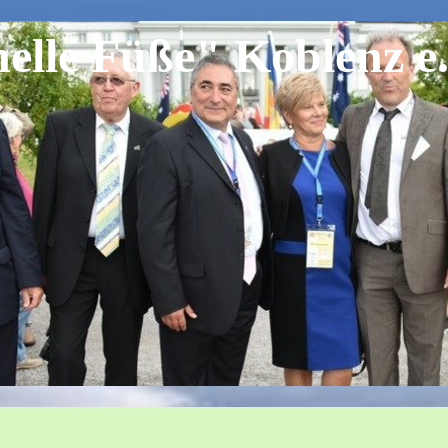
lle Füße" Koblenz e.