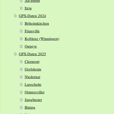
Alt-Hürth
Itzig
GPX-Daten 2024
Böheimkirchen
Friauville
Koblenz (Winningen)
Oupeye
GPX-Daten 2025
Clermont
Grolsheim
Niedernai
Larochette
Ormersviller
Junglinster
Bining