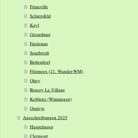
Friauville
Schiersfeld
Kayl
Gerardmer
Faistenau
Sourbrodt
Bettendorf
Filzmoos (21. Wander-WM)
Ohey
Roussy Le Village
Koblenz (Winningen)
Oupeye
Ausschreibungen 2025
Haspelmoor
Clermont