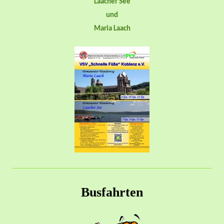
Laacher See
und
Maria Laach
Busfahrten