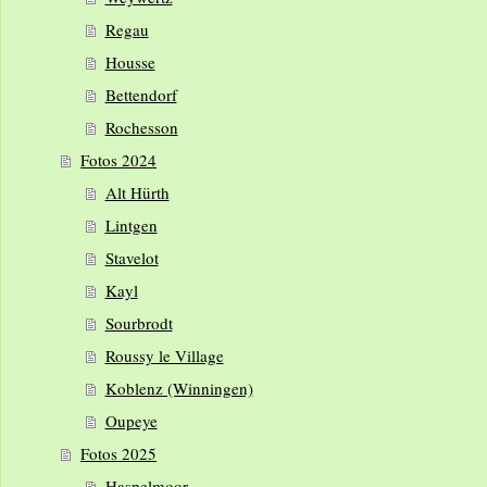
Regau
Housse
Bettendorf
Rochesson
Fotos 2024
Alt Hürth
Lintgen
Stavelot
Kayl
Sourbrodt
Roussy le Village
Koblenz (Winningen)
Oupeye
Fotos 2025
Haspelmoor