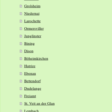
Grolsheim
Niedernai
Larochette
Ormersviller
Junglinster
Bining
Dison
Böheimkirchen
Hatrize
Ebenau
Bettendorf
Dudelange
Freiamt
St. Veit an der Glan
Lembach