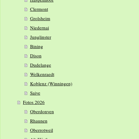
Clermont
Grolsheim
Niedernai
Junglinster
Bining
Dison
Dudelange
Welkenraedt
Koblenz (Winningen)
Saive
Fotos 2026
Oberdonven
Rhaunen
Oberrotweil