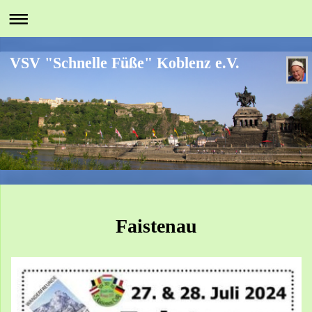
VSV "Schnelle Füße" Koblenz e.V.
Faistenau