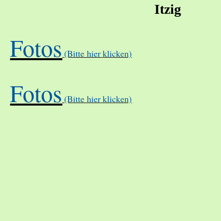
Itzig
Fotos
(Bitte hier
klicken)
Fotos
(Bitte hier
klicken)