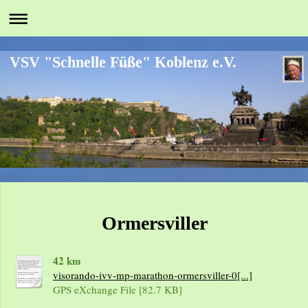
VSV "Schnelle Füße" Koblenz e.V.
Ormersviller
42 km
visorando-ivv-mp-marathon-ormersviller-0[...]
GPS eXchange File [82.7 KB]