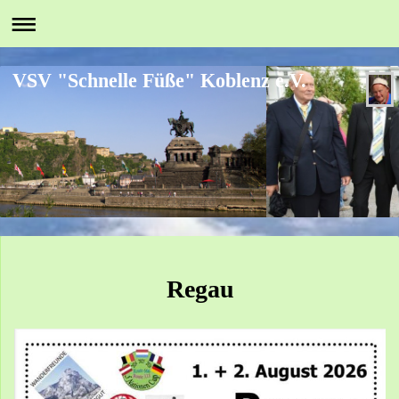
VSV "Schnelle Füße" Koblenz e.V.
Regau