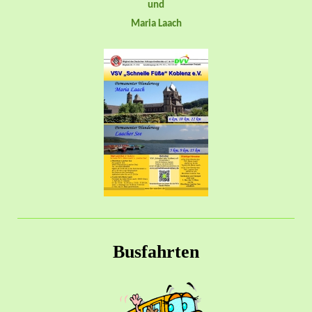
und
Maria Laach
Busfahrten