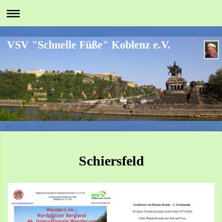
VSV "Schnelle Füße" Koblenz e.V.
Schiersfeld