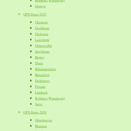
Koblenz (Winningen)
Oupeye
GPX-Daten 2025
Clermont
Grolsheim
Niedernai
Larochette
Ormersviller
Junglinster
Bining
Dison
Böheimkirchen
Bettendorf
Dudelange
Freiamt
Lembach
Koblenz (Winningen)
Saive
GPX-Daten 2026
Oberdonven
Rhaunen