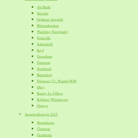
Alt Hürth
Stavelot
Gräfinau-Angstedt
Böheimkirchen
Waidring (Europiade)
Friauville
Schiersfeld
Kayl
Gerardmer
Faistenau
Sourbrodt
Bettendorf
Filzmoos (21. Wander-WM)
Ohey
Roussy Le Village
Koblenz (Winningen)
Oupeye
Ausschreibungen 2025
Haspelmoor
Clermont
Grolsheim