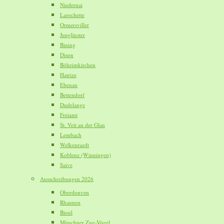
Niedernai
Larochette
Ormersviller
Junglinster
Bining
Dison
Böheimkirchen
Hatrize
Ebenau
Bettendorf
Dudelange
Freiamt
St. Veit an der Glan
Lembach
Welkenraedt
Koblenz (Winningen)
Saive
Ausschreibungen 2026
Oberdonven
Rhaunen
Bioul
Münchner Zug-Vögel