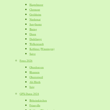
Haspelmoor
Clermont
Grolsheim
Niedernai
Junglinster
Bining
Dison
Dudelange
Welkenraedt
Koblenz (Winningen)
Saive
Fotos 2026
Oberdonven
Rhaunen
Oberrotweil
Alt-Hürth
Itzig
GPX-Daten 2024
Böheimkirchen
Friauville