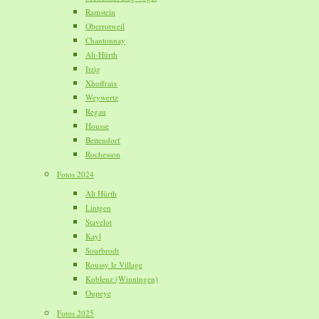
Ramstein
Oberrotweil
Chantonnay
Alt-Hürth
Itzig
Xhoffraix
Weywertz
Regau
Housse
Bettendorf
Rochesson
Fotos 2024
Alt Hürth
Lintgen
Stavelot
Kayl
Sourbrodt
Roussy le Village
Koblenz (Winningen)
Oupeye
Fotos 2025