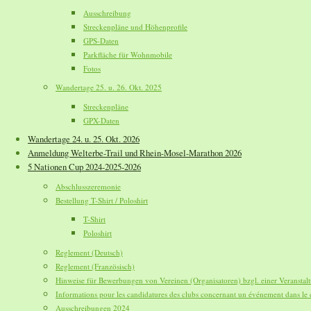
Ausschreibung
Streckenpläne und Höhenprofile
GPS-Daten
Parkfläche für Wohnmobile
Fotos
Wandertage 25. u. 26. Okt. 2025
Streckenpläne
GPX-Daten
Wandertage 24. u. 25. Okt. 2026
Anmeldung Welterbe-Trail und Rhein-Mosel-Marathon 2026
5 Nationen Cup 2024-2025-2026
Abschlusszeremonie
Bestellung T-Shirt / Poloshirt
T-Shirt
Poloshirt
Reglement (Deutsch)
Reglement (Französisch)
Hinweise für Bewerbungen von Vereinen (Organisatoren) bzgl. einer Veransta
Informations pour les candidatures des clubs concernant un événement dans le 
Ausschreibungen 2024