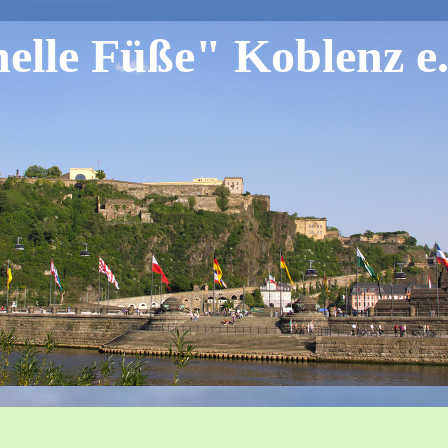
lle Füße" Koblenz e.