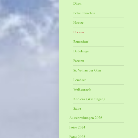
Dison
Böheimkirchen
Hatrize
Ebenau
Bettendorf
Dudelange
Freiamt
St. Veit an der Glan
Lembach
Welkenraedt
Koblenz (Winningen)
Saive
Ausschreibungen 2026
Fotos 2024
Fotos 2025