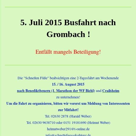
5. Juli 2015 Busfahrt nach
Grombach !
Entfällt mangels Beteiligung!
Die "Schnellen Füße" beabsichtigen eine 2-Tagesfahrt am Wochenende
15. / 16. August 2015
nach Benediktbeuern (1. Marathon der WF Bichl)
und
Crailsheim
zu unternehmen!
Um die Fahrt zu organisieren, bitten wir vorerst um Meldung von Interessenten
zur Mitfahrt!
Tel. 02630 2878 (Harald Weber)
Tel. 02630 9638710 oder 0151 19181690 (Helmut Weber)
helmutweber291@t-online.de
info@schnellefuessekoblenz.de