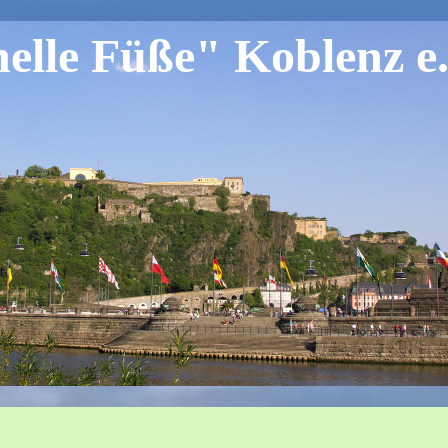
lle Füße" Koblenz e.