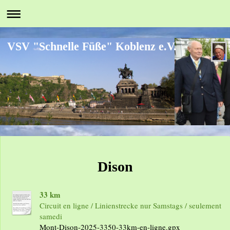
VSV "Schnelle Füße" Koblenz e.V.
Dison
33 km
Circuit en ligne / Linienstrecke nur Samstags / seulement
samedi
Mont-Dison-2025-3350-33km-en-ligne.gpx