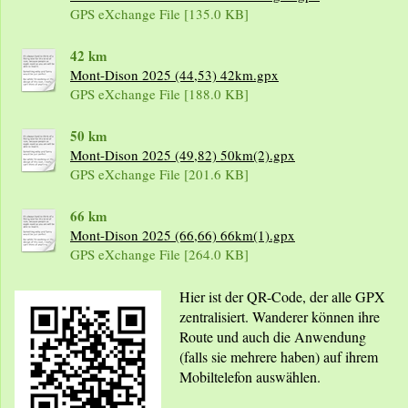
GPS eXchange File [135.0 KB]
42 km
Mont-Dison 2025 (44,53) 42km.gpx
GPS eXchange File [188.0 KB]
50 km
Mont-Dison 2025 (49,82) 50km(2).gpx
GPS eXchange File [201.6 KB]
66 km
Mont-Dison 2025 (66,66) 66km(1).gpx
GPS eXchange File [264.0 KB]
Hier ist der QR-Code, der alle GPX
zentralisiert. Wanderer können ihre
Route und auch die Anwendung
(falls sie mehrere haben) auf ihrem
Mobiltelefon auswählen.