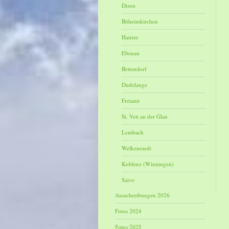
Dison
Böheimkirchen
Hatrize
Ebenau
Bettendorf
Dudelange
Freiamt
St. Veit an der Glan
Lembach
Welkenraedt
Koblenz (Winningen)
Saive
Ausschreibungen 2026
Fotos 2024
Fotos 2025