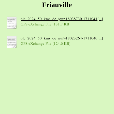
Friauville
olc_2024_50_kms_de_jour-18038730-1711041[...]
GPS eXchange File [131.7 KB]
olc_2024_50_kms_de_nuit-18023264-1711040[...]
GPS eXchange File [124.6 KB]