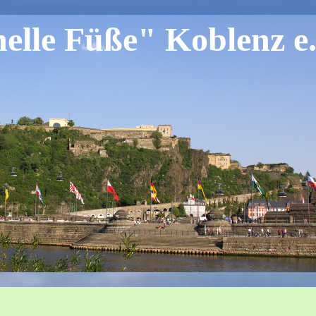
lle Füße" Koblenz e.