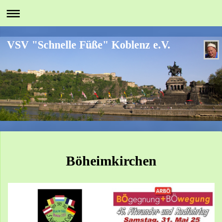
VSV "Schnelle Füße" Koblenz e.V.
Böheimkirchen