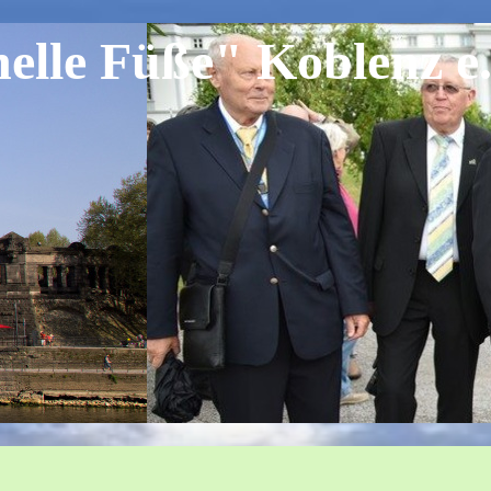
lle Füße" Koblenz e.