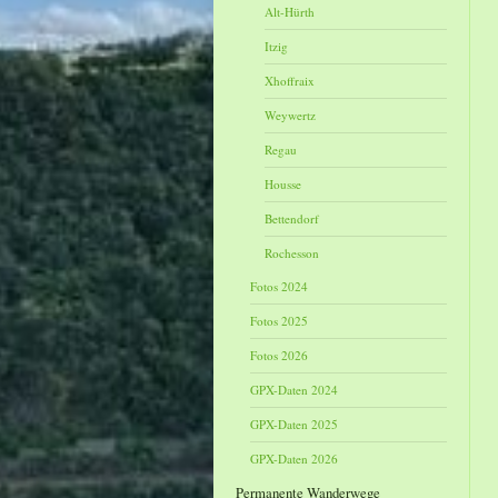
Alt-Hürth
Itzig
Xhoffraix
Weywertz
Regau
Housse
Bettendorf
Rochesson
Fotos 2024
Fotos 2025
Fotos 2026
GPX-Daten 2024
GPX-Daten 2025
GPX-Daten 2026
Permanente Wanderwege