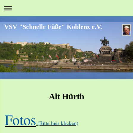
VSV "Schnelle Füße" Koblenz e.V.
Alt Hürth
Fotos
(Bitte hier klicken)