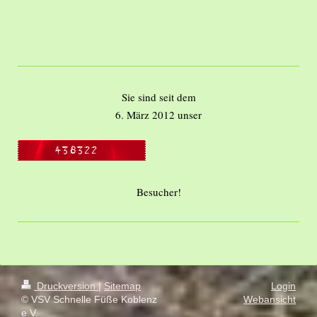
Sie sind seit dem
6. März 2012 unser
Besucher!
Druckversion
|
Sitemap
Login
© VSV Schnelle Füße Koblenz
Webansicht
e.V.