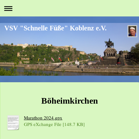
VSV "Schnelle Füße" Koblenz e.V.
Böheimkirchen
Marathon 2024.gpx
GPS eXchange File [148.7 KB]