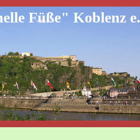
lle Füße" Koblenz e.