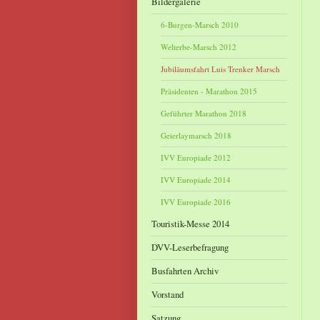
Bildergalerie
6-Burgen-Marsch 2010
Welterbe-Marsch 2012
Jubiläumsfahrt Luis Trenker Marsch
Präsidenten - Marathon 2015
Geführter Marathon 2018
Geierlaymarsch 2018
IVV Europiade 2012
IVV Europiade 2014
IVV Europiade 2016
Touristik-Messe 2014
DVV-Leserbefragung
Busfahrten Archiv
Vorstand
Satzung