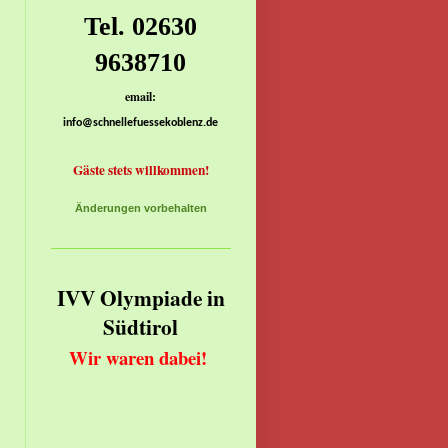
Tel. 02630
9638710
email:
info@schnellefuessekoblenz.de
Gäste stets willkommen!
Änderungen vorbehalten
IVV Olympiade in
Südtirol
Wir waren dabei!